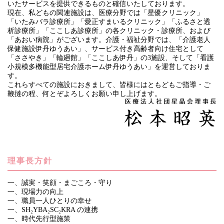
いたサービスを提供できるものと確信いたしております。
現在、私どもの関連施設は、医療分野では「星優クリニック」
「いたみバラ診療所」「愛正すまいるクリニック」「ふるさと透
析診療所」「ここしあ診療所」の各クリニック・診療所、および
「あおい病院」がございます。介護・福祉分野では、「介護老人
保健施設伊丹ゆうあい」、サービス付き高齢者向け住宅として
「ささやき」「輪廻館」「ここしあ伊丹」の3施設、そして「看護
小規模多機能型居宅介護ホーム伊丹ゆうあい」を運営しておりま
す。
これらすべての施設におきまして、皆様にはともどもご指導・ご
鞭撻の程、何とぞよろしくお願い申し上げます。
理事長方針
一、誠実・笑顔・まごころ・守り
一、現場力の向上
一、職員一人ひとりの幸せ
一、SH₂YBA₂SC₂KRA の連携
一、時代先行型施策