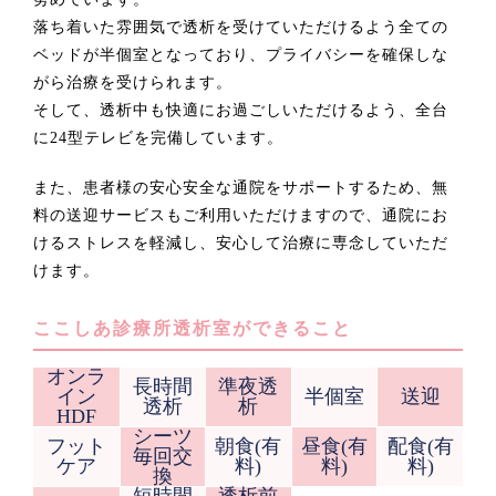
落ち着いた雰囲気で透析を受けていただけるよう全ての
ベッドが半個室となっており、プライバシーを確保しな
がら治療を受けられます。
そして、透析中も快適にお過ごしいただけるよう、全台
に24型テレビを完備しています。
また、患者様の安心安全な通院をサポートするため、無
料の送迎サービスもご利用いただけますので、通院にお
けるストレスを軽減し、安心して治療に専念していただ
けます。
ここしあ診療所透析室ができること
オンラ
長時間
準夜透
イン
半個室
送迎
透析
析
HDF
シーツ
フット
朝食(有
昼食(有
配食(有
毎回交
ケア
料)
料)
料)
換