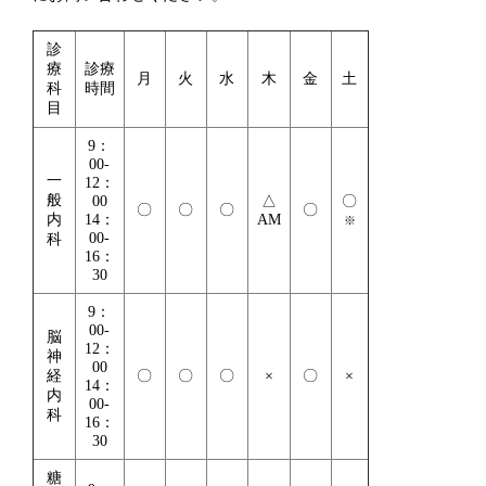
診
療
診療
月
火
水
木
金
土
科
時間
目
9：
00-
一
12：
般
00
△
〇
〇
〇
〇
〇
内
14：
AM
※
00-
科
16：
30
9：
00-
脳
12：
神
00
経
〇
〇
〇
×
〇
×
14：
内
00-
科
16：
30
糖