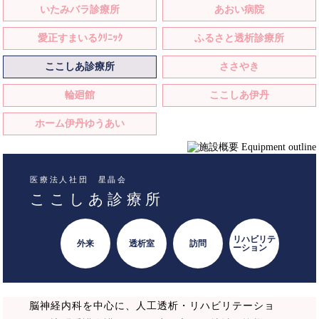
いたみバラ診療所
あおい病院
愛正すまいるｸﾘﾆｯｸ
ふるさと透析診療所
ここしあ診療所
ささやき
輪廻館
ここしあ伊丹
ホーム伊丹ゆうあい
医療法人社団 星晶会
ここしあ診療所
リハビリテ
外来
透析室
訪問
ーション
脳神経内科を中心に、人工透析・リハビリテーショ