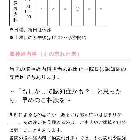
9：
尿
00-
病
×
×
×
〇
×
×
12：
内
00
科
※日曜、祝日は休診
※土曜日のみ午後は13:30～診療開始
脳神経内科（もの忘れ外来）
当院の脳神経内科担当の武田正中院長は認知症の
専門医でもあります。
～「もしかして認知症かも？」と思った
ら、早めのご相談を～
加齢によるもの忘れか、あるいは認知症のはじまりか
——。その違いを見極めるのは、ご本人やご家族だけで
は難しいこともあります。
当院の脳神経内科（物忘れ外来）では、もの忘れや認知