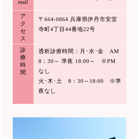
mail
ア
〒664-0864 兵庫県伊丹市安堂
ク
寺町4丁目44番地22号
セ
ス
診
透析診療時間：月･水･金 AM
療
8：30～ 準夜 18:00～ ※PM
時
なし
間
火･木･土 8：30～18:00 ※準
夜なし