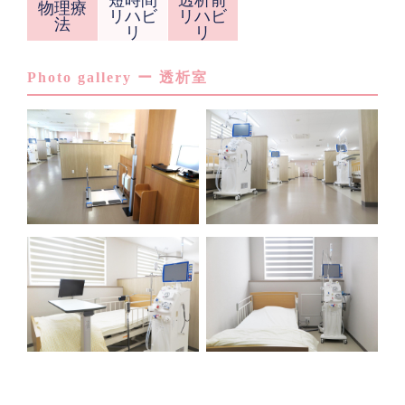
短時間
透析前
物理療
リハビ
リハビ
法
リ
リ
Photo gallery ー 透析室