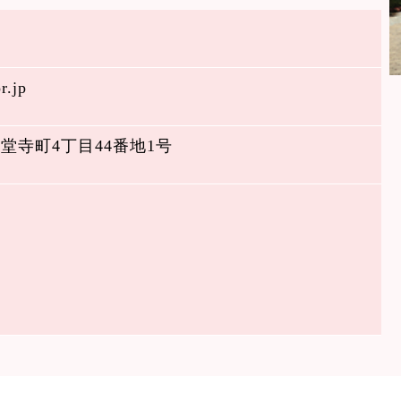
r.jp
市安堂寺町4丁目44番地1号