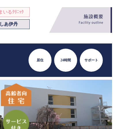
いるｸﾘﾆｯｸ
しあ伊丹
居住
24時間
サポート