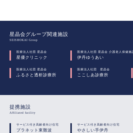
星晶会グループ関連施設
SEISHOKAI Group
医療法人社団 星晶会
医療法人社団 星晶会 介護老人保健施
星優クリニック
伊丹ゆうあい
医療法人社団 星晶会
医療法人社団 星晶会
ふるさと透析診療所
ここしあ診療所
提携施設
Affiliated facility
サービス付き高齢者向け住宅
サービス付き高齢者向け住宅
プラネット東難波
やさしい手伊丹