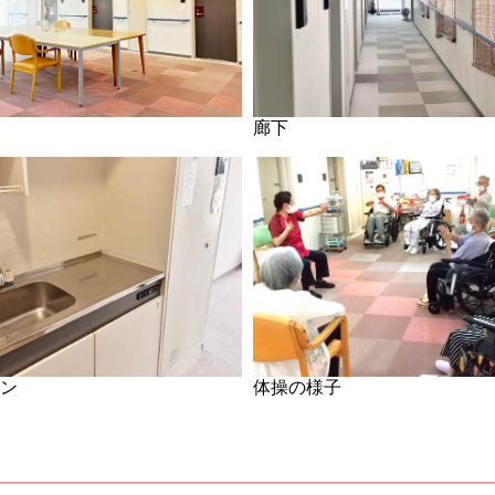
廊下
体操の様子
チン