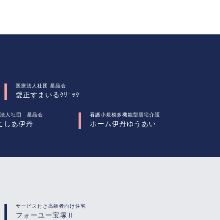
医療法人社団 星晶会
愛正すまいるｸﾘﾆｯｸ
法人社団 星晶会
看護小規模多機能型居宅介護
こしあ伊丹
ホーム伊丹ゆうあい
サービス付き高齢者向け住宅
フォーユー宝塚Ⅱ