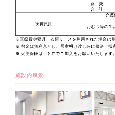
食 費
合 計
介護
実質負担
おむつ等の生
※医療費や寝具・衣類リースを利用された場合は
※ 敷金は無利息とし、居室明け渡し時に修繕・損
※ 火災保険は、各自でご加入をお願いいたします
施設内風景