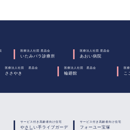
設
医療法人社団 星晶会
医療法人社団 星晶会
いたみバラ診療所
あおい病院
医療法人社団 星晶会
医療法人社団 星晶会
医療
ささやき
輪廻館
こ
サービス付き高齢者向け住宅
サービス付き高齢者向け住宅
やさしい手ライブガーデ
フォーユー宝塚