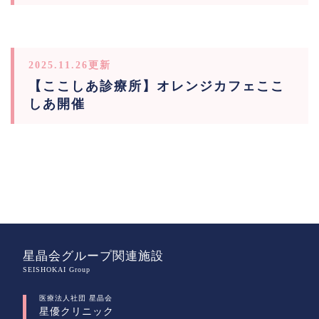
2025.11.26更新
【ここしあ診療所】オレンジカフェここ
しあ開催
星晶会グループ関連施設
SEISHOKAI Group
医療法人社団 星晶会
星優クリニック