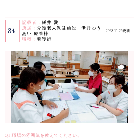
記載者：
餅井 愛
所属：
介護老人保健施設 伊丹ゆう
34
2023.11.25更新
あい 療養棟
職種：
看護師
Q1.職場の雰囲気を教えてください。