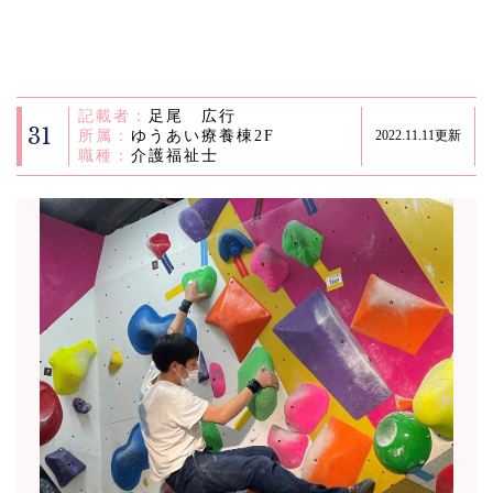
記載者：
足尾 広行
31
所属：
ゆうあい療養棟2F
2022.11.11更新
職種：
介護福祉士