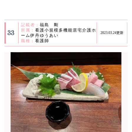
記載者：
福島 剛
所属：
看護小規模多機能居宅介護ホ
33
2023.03.24更新
ーム伊丹ゆうあい
職種：
看護師