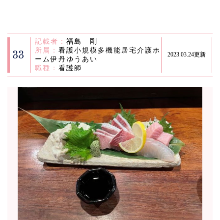
記載者：
福島 剛
所属：
看護小規模多機能居宅介護ホ
33
2023.03.24更新
ーム伊丹ゆうあい
職種：
看護師