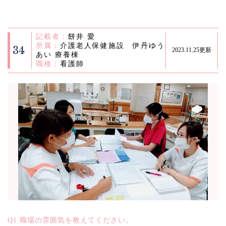
記載者：
餅井 愛
所属：
介護老人保健施設 伊丹ゆう
34
2023.11.25更新
あい 療養棟
職種：
看護師
Q1.職場の雰囲気を教えてください。