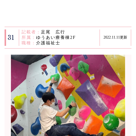
記載者：
足尾 広行
31
所属：
ゆうあい療養棟2F
2022.11.11更新
職種：
介護福祉士