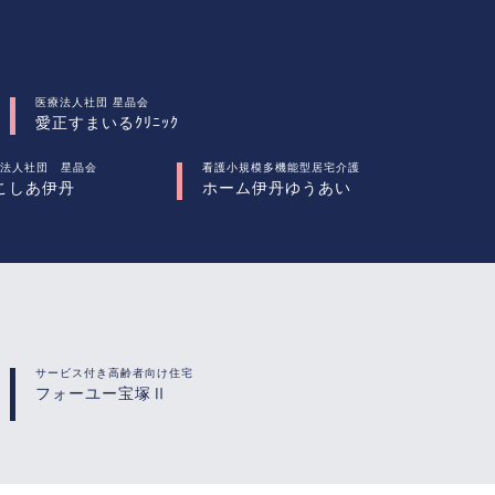
医療法人社団 星晶会
愛正すまいるｸﾘﾆｯｸ
法人社団 星晶会
看護小規模多機能型居宅介護
こしあ伊丹
ホーム伊丹ゆうあい
サービス付き高齢者向け住宅
フォーユー宝塚Ⅱ