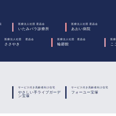
設
医療法人社団 星晶会
医療法人社団 星晶会
いたみバラ診療所
あおい病院
医療法人社団 星晶会
医療法人社団 星晶会
医療
ささやき
輪廻館
こ
サービス付き高齢者向け住宅
サービス付き高齢者向け住宅
やさしい手ライブガーデ
フォーユー宝塚
ン宝塚