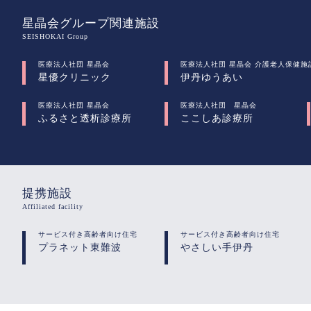
星晶会グループ関連施設
SEISHOKAI Group
医療法人社団 星晶会
医療法人社団 星晶会 介護老人保健施
星優クリニック
伊丹ゆうあい
医療法人社団 星晶会
医療法人社団 星晶会
ふるさと透析診療所
ここしあ診療所
提携施設
Affiliated facility
サービス付き高齢者向け住宅
サービス付き高齢者向け住宅
プラネット東難波
やさしい手伊丹