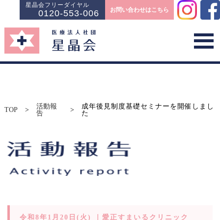
星晶会フリーダイヤル
お問い合わせはこちら
0120-553-006
活動報
成年後見制度基礎セミナーを開催しまし
TOP
>
>
告
た
令和8年1月20日(火) ｜愛正すまいるクリニック