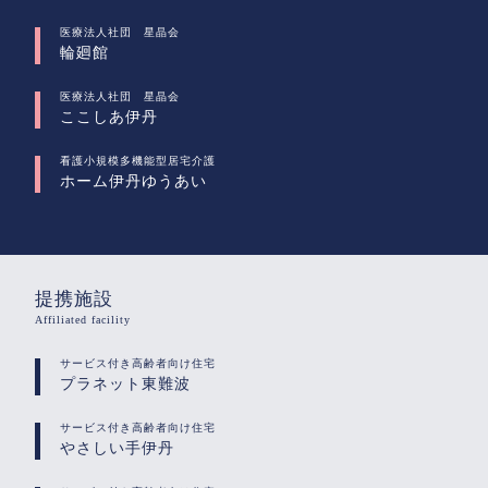
医療法人社団 星晶会
輪廻館
医療法人社団 星晶会
ここしあ伊丹
看護小規模多機能型居宅介護
ホーム伊丹ゆうあい
提携施設
Affiliated facility
サービス付き高齢者向け住宅
プラネット東難波
サービス付き高齢者向け住宅
やさしい手伊丹