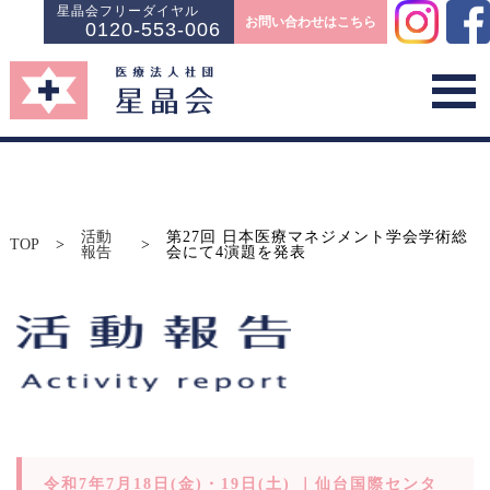
星晶会フリーダイヤル
お問い合わせはこちら
0120-553-006
活動
第27回 日本医療マネジメント学会学術総
TOP
>
>
報告
会にて4演題を発表
令和7年7月18日(金)・19日(土) ｜仙台国際センタ