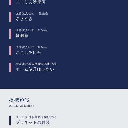
ここしあ診療所
医療法人社団 星晶会
ささやき
医療法人社団 星晶会
輪廻館
医療法人社団 星晶会
ここしあ伊丹
看護小規模多機能型居宅介護
ホーム伊丹ゆうあい
提携施設
Affiliated facility
サービス付き高齢者向け住宅
プラネット東難波