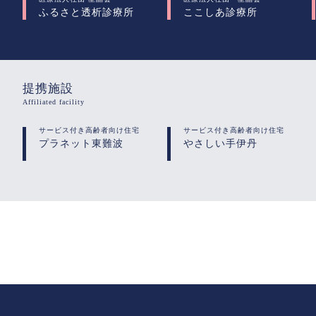
ふるさと透析診療所
ここしあ診療所
提携施設
Affiliated facility
サービス付き高齢者向け住宅
サービス付き高齢者向け住宅
プラネット東難波
やさしい手伊丹