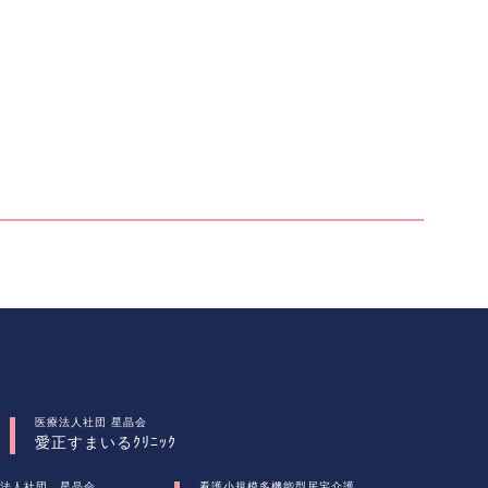
医療法人社団 星晶会
愛正すまいるｸﾘﾆｯｸ
法人社団 星晶会
看護小規模多機能型居宅介護