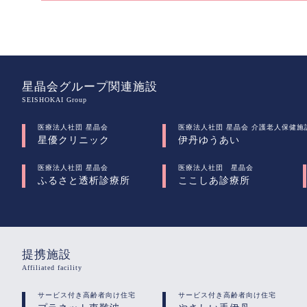
星晶会グループ関連施設
SEISHOKAI Group
医療法人社団 星晶会
医療法人社団 星晶会 介護老人保健施
星優クリニック
伊丹ゆうあい
医療法人社団 星晶会
医療法人社団 星晶会
ふるさと透析診療所
ここしあ診療所
提携施設
Affiliated facility
サービス付き高齢者向け住宅
サービス付き高齢者向け住宅