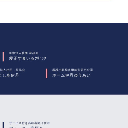
医療法人社団 星晶会
愛正すまいるｸﾘﾆｯｸ
法人社団 星晶会
看護小規模多機能型居宅介護
こしあ伊丹
ホーム伊丹ゆうあい
サービス付き高齢者向け住宅