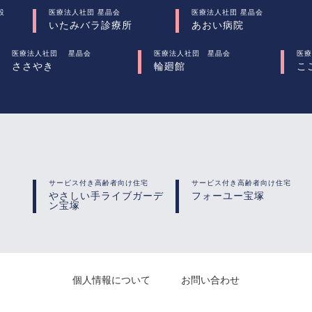
設
医療法人社団 星晶会
医療法人社団 星晶会
いたみバラ診療所
あおい病院
医療法人社団 星晶会
医療法人社団 星晶会
医療
ささやき
輪廻館
こ
サービス付き高齢者向け住宅
サービス付き高齢者向け住宅
やさしい手ライブガーデ
フォーユー宝塚
ン宝塚
個人情報について
お問い合わせ