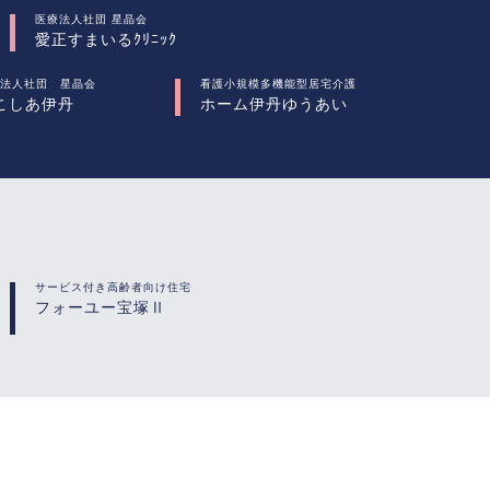
医療法人社団 星晶会
愛正すまいるｸﾘﾆｯｸ
法人社団 星晶会
看護小規模多機能型居宅介護
こしあ伊丹
ホーム伊丹ゆうあい
サービス付き高齢者向け住宅
フォーユー宝塚Ⅱ