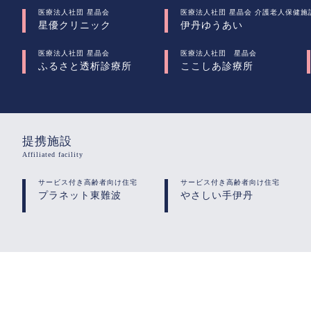
医療法人社団 星晶会
医療法人社団 星晶会 介護老人保健施
星優クリニック
伊丹ゆうあい
医療法人社団 星晶会
医療法人社団 星晶会
ふるさと透析診療所
ここしあ診療所
提携施設
Affiliated facility
サービス付き高齢者向け住宅
サービス付き高齢者向け住宅
プラネット東難波
やさしい手伊丹