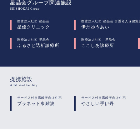
星晶会グループ関連施設
SEISHOKAI Group
医療法人社団 星晶会
医療法人社団 星晶会 介護老人保健施
星優クリニック
伊丹ゆうあい
医療法人社団 星晶会
医療法人社団 星晶会
ふるさと透析診療所
ここしあ診療所
提携施設
Affiliated facility
サービス付き高齢者向け住宅
サービス付き高齢者向け住宅
プラネット東難波
やさしい手伊丹