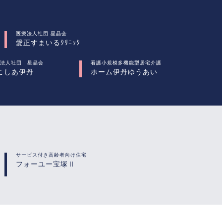
医療法人社団 星晶会
愛正すまいるｸﾘﾆｯｸ
法人社団 星晶会
看護小規模多機能型居宅介護
こしあ伊丹
ホーム伊丹ゆうあい
サービス付き高齢者向け住宅
フォーユー宝塚Ⅱ